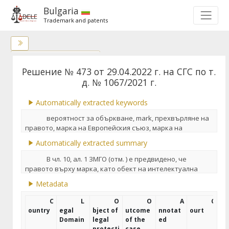
Bulgaria
Trademark and patents
Links to the document (0)
Решение № 473 от 29.04.2022 г. на СГС по т.
Links from the document (7)
д. № 1067/2021 г.
|
Similiar cases
Automatically extracted keywords
вероятност за объркване
,
mark
,
прехвърляне на
правото
,
марка на Европейския съюз
,
марка на
Общността
,
марка на ЕС
,
идентичност или сходство
,
Automatically extracted summary
търговски книжа
,
реклама
,
право върху марка
,
търговско наименование
,
срок на действие на
В чл. 10, ал. 1 ЗМГО (отм. ) е предвидено, че
регистрацията
;
правото върху марка, като обект на интелектуална
собственост, се придобива чрез регистрацията й,
Metadata
считано от датата на подаване на заявката за
регистрация, като редът за извършване на
C
L
O
O
A
C
регистрация на марка в Република България също е
ountry
egal
bject of
utcome
nnotat
ourt
уреден в този закон и предпоставя провеждане на
Domain
legal
of the
ed
административно производство пред Патентното
protecti
case